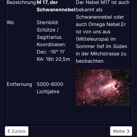
Bezeichnung
M 17, der
Der Nebel M17 ist auch
Schwanennebel
bekannt als
Schwanennebel oder
Wo
Sternbild:
auch Omega Nebel.Er
Schütze /
ist von uns aus
Sagittarius
(Mitteleuropa) im
Koordinaten:
Sommer tief im Süden
Dec: -16° 11'
in der Milchstrasse zu
RA: 18h 20,5m
beobachten.
Entfernung
5000-6000
Lichtjahre
Vorheriger Beitrag: M016
Nächster Be
Zurück
Weiter