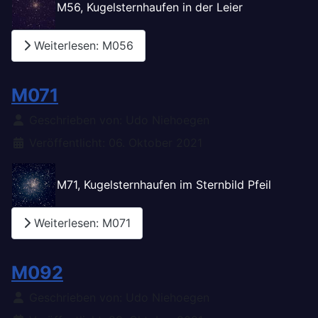
M56, Kugelsternhaufen in der Leier
Weiterlesen: M056
M071
Details
Geschrieben von:
Udo Niehoegen
Veröffentlicht: 06. Oktober 2021
M71, Kugelsternhaufen im Sternbild Pfeil
Weiterlesen: M071
M092
Details
Geschrieben von:
Udo Niehoegen