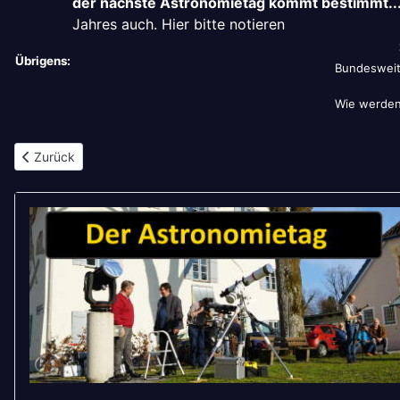
der nächste Astronomietag kommt bestimmt...
Jahres auch. Hier bitte notieren
Übrigens:
Bundesweit
Wie werden 
Vorheriger Beitrag: Merkurtransit
Zurück